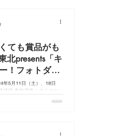
分
くても賞品がも
presents「キ
ー！フォトダー
催！
4年5月11日（土）、18日
防波堤 参加資格： あらかじ
タグラムを、Ｘ（旧ツイッター）、
 写真条件： 開催当日、その場で
i...