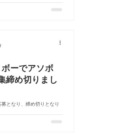
メバル、ヒイラギなど、参加
でき、楽しまれていました。
分
タボーでアソボ
集締め切りまし
応募となり、締め切りとなり