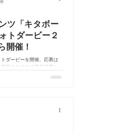
1分
ンツ「キタボー
ォトダービー２
ら開催！
ォトダービーを開催。応募は
に掲載されるので是非応募し
秋田港北防波堤で釣りをする
楽しく釣りをしたりなど、応