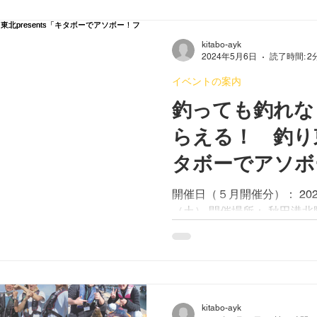
kitabo-ayk
2024年5月6日
読了時間: 2
イベントの案内
釣っても釣れな
らえる！ 釣り東北
タボーでアソボ
ビー2024」開
開催日（５月開催分）： 202
（土） 開催場所： 秋田港北
めtsuritohokuインス
Facebookをフォローする
即時、北防での釣行写真を@tsur
kitabo-ayk