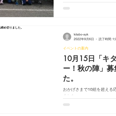
キジハタ、カサゴ、キス、
者全員何かしら釣ることが
今年度はもう予定し...
kitabo-ayk
2022年9月6日
読了時間: 1
イベントの案内
10月15日「キ
ー！秋の陣」募
た。
おかげさまで10組を超える
ました。