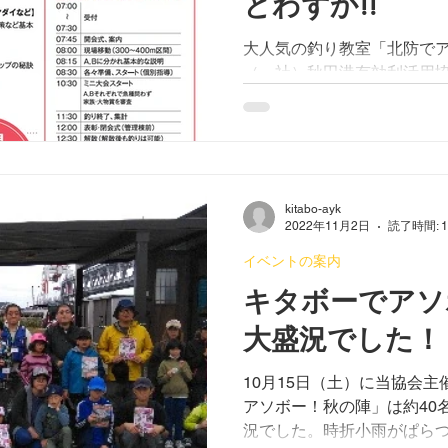
とわずか!!
大人気の釣り教室「北防で
（一社）秋田港有効利活用
今年は５月13日（土）に開
ーを募集中。ブラーやサビ
う！
kitabo-ayk
2022年11月2日
読了時間: 
イベントの案内
キタボーでアソ
大盛況でした！
10月15日（土）に当協会
アソボー！秋の陣」は約40
況でした。時折小雨がぱら