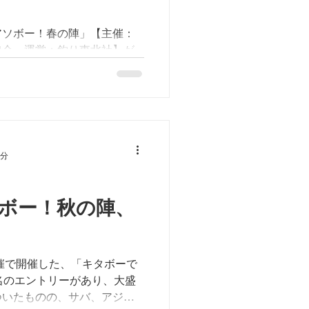
アソボー！春の陣」【主催：
協会 運営：釣り東北社】が
催！ ただいま参加ファミリ
キで色々な魚を釣っちゃお
1分
ボー！秋の陣、
主催で開催した、「キタボーで
名のエントリーがあり、大盛
ついたものの、サバ、アジ、