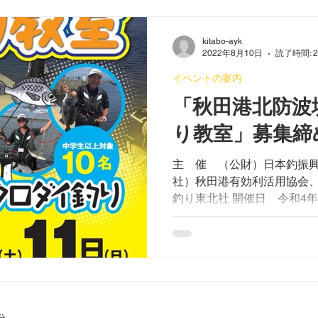
kitabo-ayk
2022年8月10日
読了時間: 
イベントの案内
「秋田港北防波
り教室」募集締
主 催 （公財）日本釣振興
社）秋田港有効利活用協会
釣り東北社 開催日 令和4年
の2日間 開催時間 午前8時
様） ※悪天候により中止の
で前日1...
分