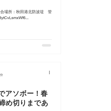
 集合場所：秋田港北防波堤 管
CvLsmxWf6...
1分
でアソボー！春
締め切りまであ