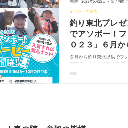
2023年5月22日
読了時間: 
イベントの案内
釣り東北プレゼ
でアソボー！フ
０２３」６月か
６月から釣り東北提供でフ
無料で、必ず月刊釣り東北
よう！ 【応募方法】 １、
２、魚を釣ったり、家族で
募用の写真を撮る...
分