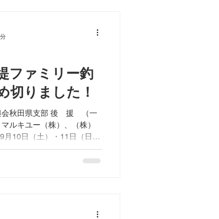
2分
堤ファミリー釣
め切りました！
会秋田県支部 後 援 （一
、マルキユー（株）、（株）
9月10日（土）・11日（日）
30分～正午まで（2日間同
場合、秋有協のホームページ