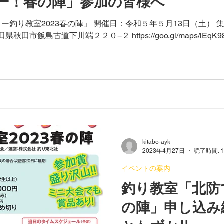
ー！春の陣」参加の皆様へ
ー釣り教室2023春の陣」 開催日：令和５年５月13日（土）
秋田市飯島古道下川端２２０−２ https://goo.gl/maps/iEqK98yt
kitabo-ayk
2023年4月27日
読了時間: 
イベントの案内
釣り教室「北防
の陣」申し込み