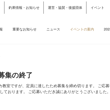
金
釣果情報・お知らせ
運営・協賛・後援団体
イベント
ホーム
施設案内
More
報
重要なお知らせ
ニュース
イベントの案内
20
ト
2023釣果情報
2022年釣果情報
2021年釣果情報
分
募集の終了
イカ教室ですが、定員に達したため募集を締め切ります。 ご応
しております。 ご応募いただき誠にありがとうございました