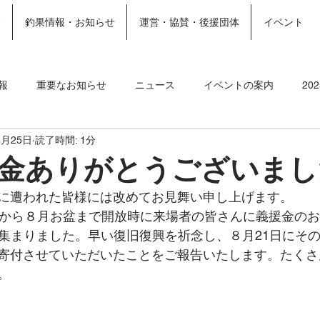
金
釣果情報・お知らせ
運営・協賛・後援団体
イベント
ホーム
施設案内
More
報
重要なお知らせ
ニュース
イベントの案内
20
8月25日
読了時間: 1分
ト
2023釣果情報
2022年釣果情報
2021年釣果情報
金ありがとうございまし
に遭われた皆様には改めてお見舞い申し上げます。
日から８月お盆まで開放時に来場者の皆さんに義援金の
金が集まりました。早い復旧復興を祈念し、８月21日にそ
寄付させていただいたことをご報告いたします。たくさ
。