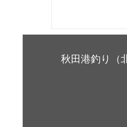
令和８年「年間パスポート」
の販売について
秋田港釣り（
令和８年秋田北防波堤「年間パス
ポート」の販売について 令和8年
1月 令和８年を迎えました。世
界中が戦争や侵略、対立国へのバ
ッシング等、あまり明るい話題の
無い嫌な世相になっています。せ
めて北防の釣果情報で明るい話題
をお届け出来たらいいなと思って
います。 さて、令和８年は身
近な所で何が変化するのかをネッ
トで調べてみると、4月1日から