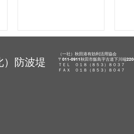
23日（日）は閉鎖、無料開放
10
日を24日（月）に変更しま
しま
（一社）秋田港有効利活用協会
す。
北）防波堤
〒011-0911秋田市飯島字古道下川端220
無料開放を予定していた23日
一度
ＴＥＬ ０１８（８５３）８０３７
（日）ですが、予報が変化してお
報が
ＦＡＸ ０１８（８５３）８０４７
り南西風が強くなる可能性があり
ます。安全を考え 無料開放日を
24日（月）午前に変更 します。
また、29日、30日は安全な開
放が確認できるようであれば通常
開放するとお知らせしておりまし
たが、11月末は天気が目まぐる
しく変化することから安全第一と
し今年度の開放は24日午前の無