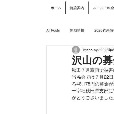
ホーム
施設案内
ルール・料
All Posts
開放情報
2026釣果情
kitabo-ayk
2023年
2024年釣果情報
年間パスポー
沢山の募
秋田７月豪雨で被害
当協会では７月22
ろ46,175円の募
十字社秋田県支部に
がとうございました