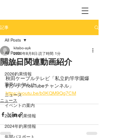
記事
All Posts
kitabo-ayk
All Posts
2020年8月8日
読了時間: 1分
開放日関連動画紹介
開放情報
2026釣果情報
秋田ケーブルテレビ「私立釣竿学園爆
重要なお知らせ
釣クラブYouTubeチャンネル」
https://youtu.be/b0KQM9Qg7CM
ニュース
ニュース
イベントの案内
2025年釣果情報
2024年釣果情報
年間パスポート