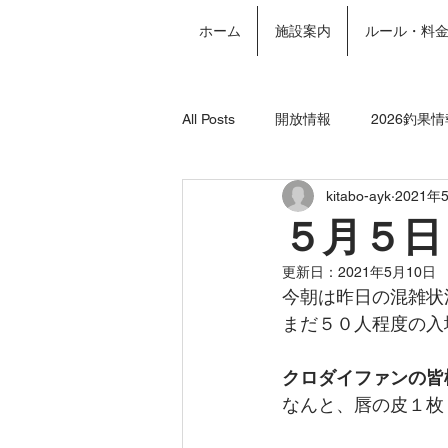
ホーム
施設案内
ルール・料
All Posts
開放情報
2026釣果情
kitabo-ayk
2021年
2024年釣果情報
年間パスポー
５月５日
更新日：
2021年5月10日
今朝は昨日の混雑状
まだ５０人程度の入
クロダイファンの皆
なんと、唇の皮１枚