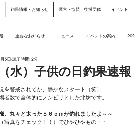
金
釣果情報・お知らせ
運営・協賛・後援団体
イベント
ホーム
施設案内
More
報
重要なお知らせ
ニュース
イベントの案内
20
5月5日
読了時間: 2分
ト
2023釣果情報
2022年釣果情報
2021年釣果情報
（水）子供の日釣果速報
況を警戒されてか、静かなスタート（笑）
場者数で全体的にノンビリとした北坊です。
様、丸々と太った５６ｃｍが釣れましたよ～～
（写真をチェック！！）でひやひやもの・・