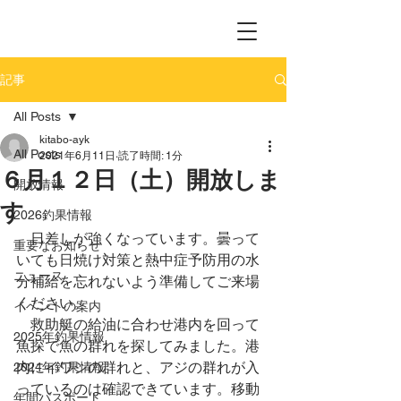
記事
All Posts
kitabo-ayk
All Posts
2021年6月11日
読了時間: 1分
６月１２日（土）開放しま
開放情報
す
2026釣果情報
　日差しが強くなっています。曇って
重要なお知らせ
いても日焼け対策と熱中症予防用の水
ニュース
分補給を忘れないよう準備してご来場
ください。
イベントの案内
　救助艇の給油に合わせ港内を回って
2025年釣果情報
魚探で魚の群れを探してみました。港
内にイワシの群れと、アジの群れが入
2024年釣果情報
っているのは確認できています。移動
年間パスポート