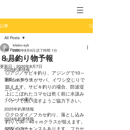
記事
All Posts
kitabo-ayk
All Posts
2020年8月4日
読了時間: 1分
８月釣り物予報
開放情報
更新日：
2020年8月7日
2026釣果情報
◎アジ／サビキ釣り、アジングで10～
重要なお知らせ
20ｃｍクラスがサバ、イワシ交じりで
狙えます。サビキ釣りの場合、防波堤
ニュース
上にこぼれたコマセは乾く前に水汲み
イベントの案内
バケツで洗い流すようご協力下さい。
2025年釣果情報
◎クロダイ／フカセ釣り、落とし込み
2024年釣果情報
釣りで30～40ｃｍクラスが狙えます。
マダイのチャンスもあります。フカセ
年間パスポート