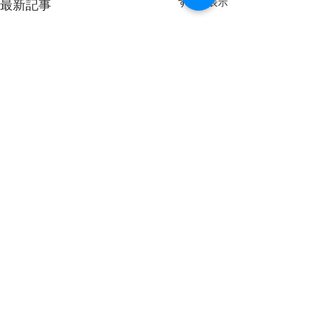
すべて表示
最新記事
8月8日(土)開放します。
明日は天気も良く、最高気温
秋田港釣り（北）防波堤
は32度と気温が高くなる予報
となっております。こまめに