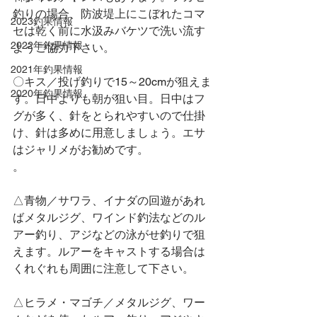
釣りの場合、防波堤上にこぼれたコマ
2023釣果情報
セは乾く前に水汲みバケツで洗い流す
2022年釣果情報
ようご協力下さい。
2021年釣果情報
〇キス／投げ釣りで15～20cmが狙えま
2020年釣果情報
す。日中よりも朝が狙い目。日中はフ
グが多く、針をとられやすいので仕掛
け、針は多めに用意しましょう。エサ
はジャリメがお勧めです。
。
△青物／サワラ、イナダの回遊があれ
ばメタルジグ、ワインド釣法などのル
アー釣り、アジなどの泳がせ釣りで狙
えます。ルアーをキャストする場合は
くれぐれも周囲に注意して下さい。
△ヒラメ・マゴチ／メタルジグ、ワー