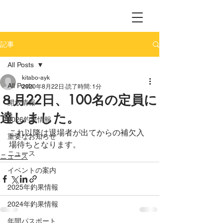
記事
All Posts
kitabo-ayk
All Posts
2020年8月22日
読了時間: 1分
８月22日、100名の定員に
開放情報
達しました。
2026釣果情報
これ以降は退場者が出てからの補欠入
重要なお知らせ
場待ちとなります。
ニュース
ニュース
イベントの案内
2025年釣果情報
2024年釣果情報
年間パスポート