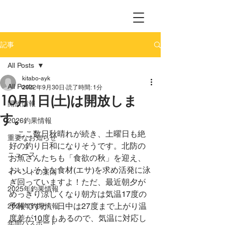
記事
All Posts
kitabo-ayk
All Posts
2022年9月30日
読了時間: 1分
10月1日(土)は開放しま
開放情報
す。
2026釣果情報
　ここ数日秋晴れが続き、土曜日も絶
重要なお知らせ
好の釣り日和になりそうです。北防の
ニュース
お魚さんたちも「食欲の秋」を迎え、
おいしそうな食材(エサ)を求め活発に泳
イベントの案内
ぎ回っていますよ！ただ、最近朝夕が
2025年釣果情報
めっきり涼しくなり朝方は気温17度の
予報ですが、日中は27度まで上がり温
2024年釣果情報
度差が10度もあるので、気温に対応し
年間パスポート