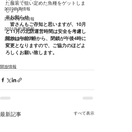
た服装で狙い定めた魚種をゲットしま
2023釣果情報
しょう！
※お知らせ
2022年釣果情報
　皆さんもご存知と思いますが、10月
2021年釣果情報
と11月の北防運営時間は安全を考慮し
開放は午前7時から、閉鎖が午後4時に
2020年釣果情報
変更となりますので、ご協力のほどよ
ろしくお願い致します。
開放情報
すべて表示
最新記事