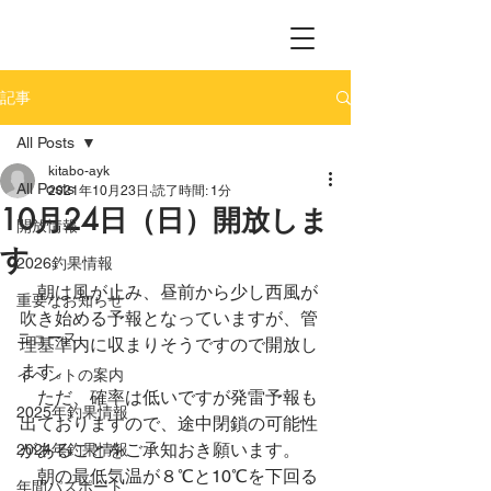
記事
All Posts
kitabo-ayk
All Posts
2021年10月23日
読了時間: 1分
10月24日（日）開放しま
開放情報
す
2026釣果情報
　朝は風が止み、昼前から少し西風が
重要なお知らせ
吹き始める予報となっていますが、管
ニュース
理基準内に収まりそうですので開放し
ます。
イベントの案内
　ただ、確率は低いですが発雷予報も
2025年釣果情報
出ておりますので、途中閉鎖の可能性
があることをご承知おき願います。
2024年釣果情報
　朝の最低気温が８℃と10℃を下回る
年間パスポート