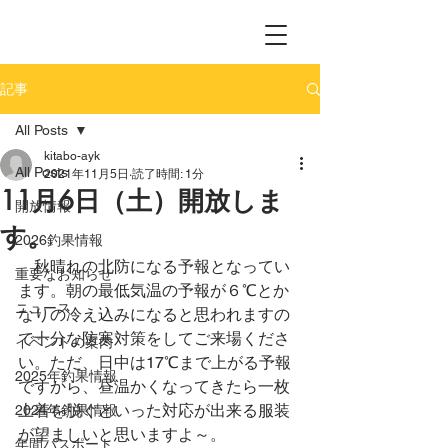
記事
All Posts
kitabo-ayk
All Posts
2021年11月5日
読了時間: 1分
11月6日（土）開放しま
開放情報
す。
2026釣果情報
　秋晴れの北防になる予報となってい
重要なお知らせ
ます。朝の最低気温の予報が６℃とか
ニュース
なりの冷え込みになると思われますの
で十分な防寒対策をしてご来場くださ
イベントの案内
い。ただ、日中は17℃まで上がる予報
2025年釣果情報
ですから、昼温かくなってきたら一枚
上着を脱ぐといった対応が出来る服装
2024年釣果情報
が望ましいと思いますよ～。
年間パスポート