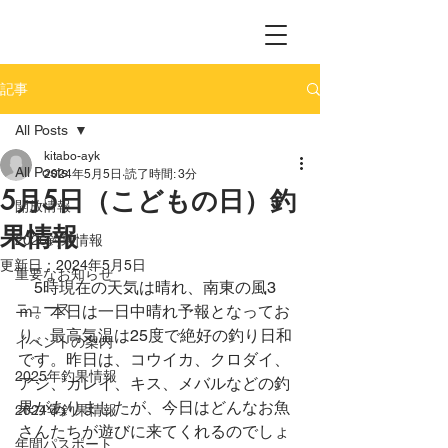
記事
All Posts
kitabo-ayk
All Posts
2024年5月5日
読了時間: 3分
5月5日（こどもの日）釣
開放情報
果情報
2026釣果情報
更新日：
2024年5月5日
重要なお知らせ
　5時現在の天気は晴れ、南東の風3
ニュース
ｍ。本日は一日中晴れ予報となってお
り、最高気温は25度で絶好の釣り日和
イベントの案内
です。昨日は、コウイカ、クロダイ、
2025年釣果情報
アジ、カレイ、キス、メバルなどの釣
果がありましたが、今日はどんなお魚
2024年釣果情報
さんたちが遊びに来てくれるのでしょ
年間パスポート