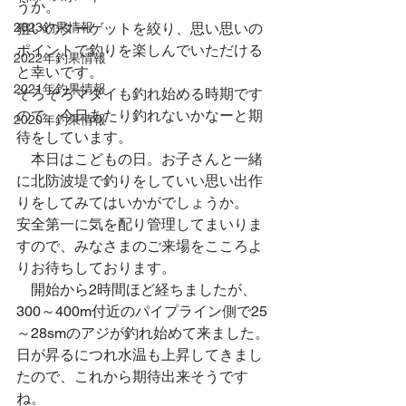
うか。
2023釣果情報
狙いのターゲットを絞り、思い思いの
ポイントで釣りを楽しんでいただける
2022年釣果情報
と幸いです。
2021年釣果情報
そろそろマダイも釣れ始める時期です
ので、今日あたり釣れないかなーと期
2020年釣果情報
待をしています。
　本日はこどもの日。お子さんと一緒
に北防波堤で釣りをしていい思い出作
りをしてみてはいかがでしょうか。　
安全第一に気を配り管理してまいりま
すので、みなさまのご来場をこころよ
りお待ちしております。
　開始から2時間ほど経ちましたが、
300～400m付近のパイプライン側で25
～28smのアジが釣れ始めて来ました。
日が昇るにつれ水温も上昇してきまし
たので、これから期待出来そうです
ね。