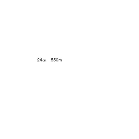
24㎝　550m