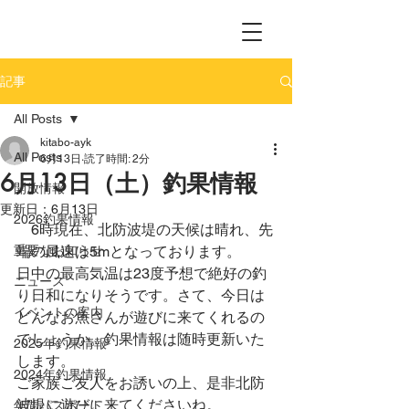
記事
All Posts
kitabo-ayk
All Posts
6月13日
読了時間: 2分
6月13日（土）釣果情報
開放情報
更新日：
6月13日
2026釣果情報
　6時現在、北防波堤の天候は晴れ、先
重要なお知らせ
端の風速は5mとなっております。
日中の最高気温は23度予想で絶好の釣
ニュース
り日和になりそうです。さて、今日は
イベントの案内
どんなお魚さんが遊びに来てくれるの
でしょうか。釣果情報は随時更新いた
2025年釣果情報
します。
2024年釣果情報
ご家族ご友人をお誘いの上、是非北防
波堤に遊びに来てくださいね。
年間パスポート