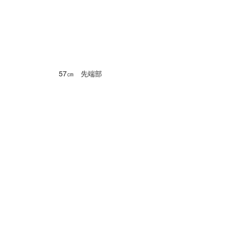
57㎝　先端部