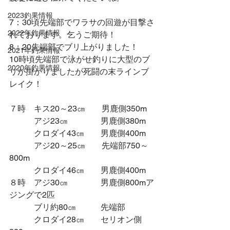
2023釣果情報
7：30頃先端部でワラサの回遊が目撃さ
2022年釣果情報
れております。乞うご期待！
8：20先端部でブリ上がりました！
2021年釣果情報
10時頃先端部で泳がせ釣りに大型のブ
2020年釣果情報
リが掛かりましたが死闘の末ラインブ
レイク！
７時　キス20～23㎝　　男鹿側350m
　　　アジ23㎝　　　　男鹿側380m
　　　クロダイ43㎝　　男鹿側400m
　　　アジ20～25㎝　　先端部750～
800m
　　　クロダイ46㎝　　男鹿側400m
８時　アジ30㎝　　　　男鹿側800mア
ジングで2匹
　　　ブリ約80㎝　　　先端部
　　　クロダイ28㎝　　セリオン側