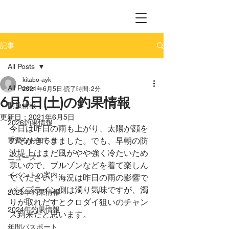
記事
All Posts
kitabo-ayk
All Posts
2021年6月5日
読了時間: 2分
6月5日(土)の釣果情報
開放情報
更新日：
2021年6月5日
2026釣果情報
今日は昨日の雨も上がり、太陽が顔を
重要なお知らせ
のぞかせてきました。でも、早朝の防
波堤上はまだ風がやや強く冷たいため
ニュース
寒いので、ブルゾンなどを着て楽しん
イベントの案内
でください。海況は昨日の雨の影響で
パイプライン側は濁り気味ですが、濁
2025年釣果情報
りが取れだすとクロダイ狙いのチャン
2024年釣果情報
ス到来だと思います。
年間パスポート