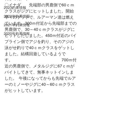
〇イナダ　　先端部の男鹿側で60ｃｍ
2023釣果情報
クラスがジグにヒットしました。開始
2022年釣果情報
早々のゲットで、ルアーマン達は燃え
ています。300ｍ付近から先端部までの
2021年釣果情報
男鹿側で、30～40ｃｍクラスがジグに
2020年釣果情報
ヒットしだしました。450ｍ付近のパイ
プライン側でアジを釣り、そのアジの
泳がせ釣りで40ｃｍクラスをゲットし
ました。結構回遊しているようで
す。　　　　　　　　　　　　700ｍ付
近の男鹿側で、メタルジグに67ｃｍが
バイトしてきて、無事ネットインしま
した。  午後になってからも先端でルア
ーのミノーやジグに40～60ｃｍクラス
がヒットしています。