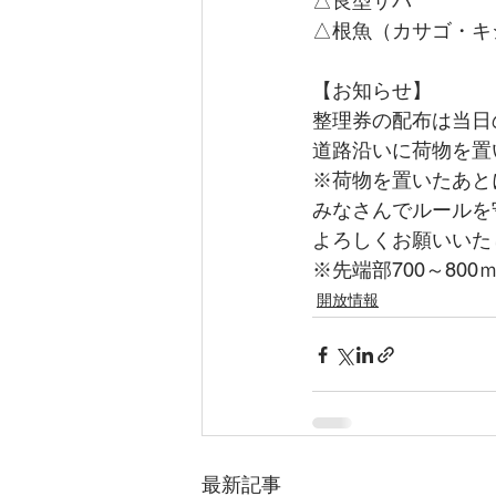
△良型サバ
△根魚（カサゴ・キ
【お知らせ】
整理券の配布は当日の
道路沿いに荷物を置
※荷物を置いたあと
みなさんでルールを
よろしくお願いいた
※先端部700～80
開放情報
最新記事