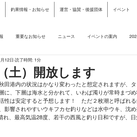
金
釣果情報・お知らせ
運営・協賛・後援団体
イベント
ホーム
施設案内
More
報
重要なお知らせ
ニュース
イベントの案内
20
7月12日
読了時間: 1分
ト
2023釣果情報
2022年釣果情報
2021年釣果情報
日（土）開放します
秋田港内の状況はかなり変わったと想定されますが、タ
層に、下層は海水と分かれて、いわば濁りが常時まづめ
活性は安定すると予想します！　ただ２枚潮と呼ばれる
、影響されやすいウキフカセ釣りなどは水中ウキ、沈め
　晴れ、最高気温28度、若干の西風と釣り日和ですが、