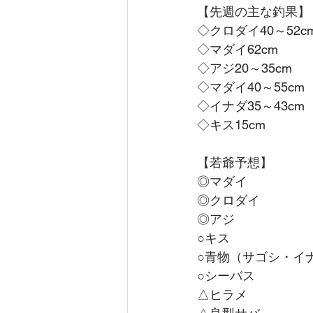
【先週の主な釣果】
◇クロダイ40～52c
◇マダイ62cm
◇アジ20～35cm　
◇マダイ40～55cm
◇イナダ
35～43
cm
◇キス15cm
【若爺予想】
◎マダイ
◎クロダイ
◎アジ
○キス
○青物（サゴシ・イ
○シーバス
△ヒラメ