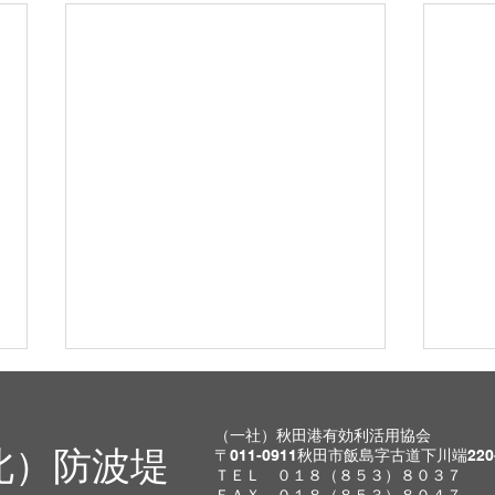
8月1日(土)閉鎖します。
7月
明日は朝から強い風と雨のため視
明日
（一社）秋田港有効利活用協会
北）防波堤
〒011-0911秋田市飯島字古道下川端220
界が悪く、皆様の安全を確保がで
最高
ＴＥＬ ０１８（８５３）８０３７
ないため閉鎖とします。楽しみに
いま