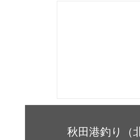
8月2日(日)開放します。
明日開放いたします。天気は終日
秋田港釣り（
曇り予報となっており、クロダイ
の釣果が期待できそうですね。