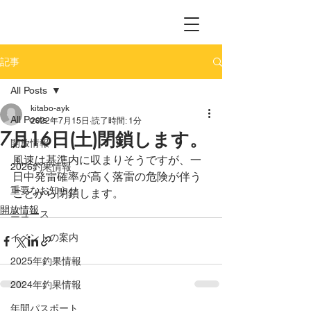
記事
All Posts
kitabo-ayk
All Posts
2022年7月15日
読了時間: 1分
7月16日(土)閉鎖します。
開放情報
風速は基準内に収まりそうですが、一
2026釣果情報
日中発雷確率が高く落雷の危険が伴う
重要なお知らせ
ことから閉鎖します。
開放情報
ニュース
イベントの案内
2025年釣果情報
2024年釣果情報
年間パスポート