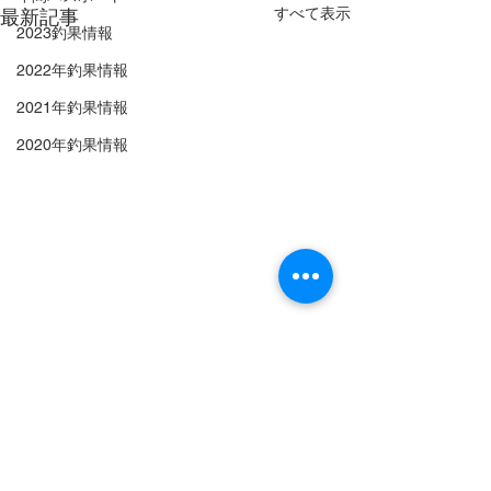
すべて表示
最新記事
2023釣果情報
2022年釣果情報
2021年釣果情報
2020年釣果情報
8月8日(土)開放します。
8月2日(日)開
明日は天気も良く、最高気温
明日開放いたしま
秋田港釣り（北）防波堤
は32度と気温が高くなる予報
終日曇り予報とな
となっております。こまめに
クロダイの釣果が