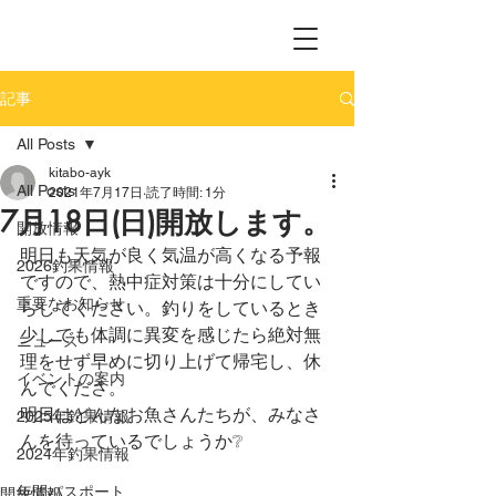
記事
All Posts
kitabo-ayk
All Posts
2021年7月17日
読了時間: 1分
7月18日(日)開放します。
開放情報
明日も天気が良く気温が高くなる予報
2026釣果情報
ですので、熱中症対策は十分にしてい
重要なお知らせ
らしてください。釣りをしているとき
少しでも体調に異変を感じたら絶対無
ニュース
理をせず早めに切り上げて帰宅し、休
イベントの案内
んでくださ。
明日はどんなお魚さんたちが、みなさ
2025年釣果情報
んを待っているでしょうか❔
2024年釣果情報
年間パスポート
開放情報