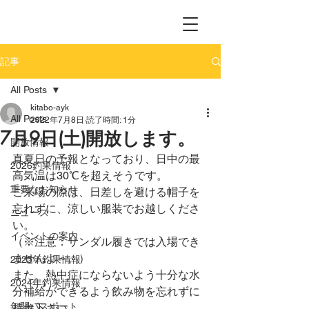
記事
All Posts
kitabo-ayk
All Posts
2022年7月8日
読了時間: 1分
7月9日(土)開放します。
開放情報
真夏日の予報となっており、日中の最
2026釣果情報
高気温は30℃を超えそうです。
重要なお知らせ
ご来場の際は、日差しを避ける帽子を
忘れずに、涼しい服装でお越しくださ
ニュース
い。
イベントの案内
（※注意：サンダル履きでは入場でき
ませんよ～。）
2025年釣果情報
また、熱中症にならないよう十分な水
2024年釣果情報
分補給ができるよう飲み物を忘れずに
年間パスポート
持参下さい。