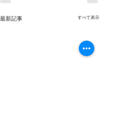
すべて表示
最新記事
8月8日(土)開放します。
8月2日(日)開
明日は天気も良く、最高気温
明日開放いたしま