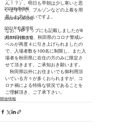
ん！？）。明日も早朝は少し寒いと思
2023釣果情報
いますので、ブルゾンなどの上着を用
意した方がいいですよ。
2022年釣果情報
2021年釣果情報
なお、HPトップにも記載しましたが8
月11日付けで、秋田県のコロナ警戒レ
2020年釣果情報
ベルが再度４に引き上げられましたの
で、入場者数を100名に制限し、また入
場者を秋田県に在住の方のみに限定さ
せて頂きます。ご承知おき願います。
　秋田県以外にお住まいでも御利用頂
いている方々が多くおられますが、コ
ロナ禍による特殊な状況であることを
ご理解頂き、ご了承下さい。
開放情報