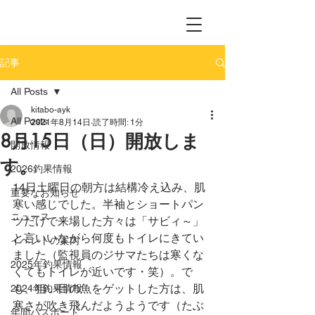
記事
All Posts
kitabo-ayk
All Posts
2021年8月14日
読了時間: 1分
8月15日（日）開放しま
開放情報
す。
2026釣果情報
14日土曜日の朝方は結構冷え込み、肌
重要なお知らせ
寒い感じでした。半袖とショートパン
ニュース
ツだけで来場した方々は「サビィ～」
と言いいながら何度もトイレにきてい
イベントの案内
ました（監視員のジサマたちは寒くな
2025年釣果情報
くてもトイレが近いです・笑）。で
も、狙い目の魚をゲットした方は、肌
2024年釣果情報
寒さが吹き飛んだようようです（たぶ
年間パスポート