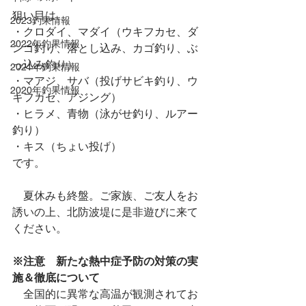
狙い目は、
2023釣果情報
・クロダイ、マダイ（ウキフカセ、ダ
2022年釣果情報
ンゴ釣り、落とし込み、カゴ釣り、ぶ
っ込み釣り）
2021年釣果情報
・マアジ、サバ（投げサビキ釣り、ウ
2020年釣果情報
キフカセ、アジング）
・ヒラメ、青物（泳がせ釣り、ルアー
釣り）
・キス（ちょい投げ）
です。
　夏休みも終盤。ご家族、ご友人をお
誘いの上、北防波堤に是非遊びに来て
ください。
※注意　新たな熱中症予防の対策の実
施＆徹底について
　全国的に異常な高温が観測されてお