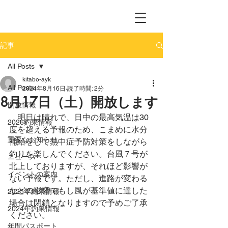
記事
All Posts
kitabo-ayk
All Posts
2024年8月16日
読了時間: 2分
8月17日（土）開放します
開放情報
　明日は晴れで、日中の最高気温は30
2026釣果情報
度を超える予報のため、こまめに水分
重要なお知らせ
補給をして熱中症予防対策をしながら
釣りを楽しんでください。台風７号が
ニュース
北上しておりますが、それほど影響が
イベントの案内
ない予報です。ただし、進路が変わる
などの影響でもし風が基準値に達した
2025年釣果情報
場合は閉鎖となりますので予めご了承
2024年釣果情報
ください。
年間パスポート