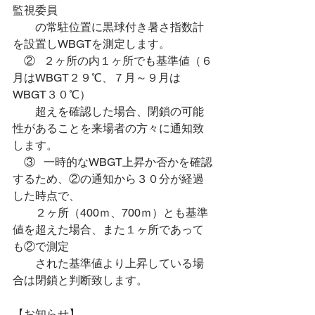
監視委員
　　の常駐位置に黒球付き暑さ指数計
を設置しWBGTを測定します。
　②   ２ヶ所の内１ヶ所でも基準値（６
月はWBGT２９℃、７月～９月は
WBGT３０℃）
　　超えを確認した場合、閉鎖の可能
性があることを来場者の方々に通知致
します。
　③   一時的なWBGT上昇か否かを確認
するため、②の通知から３０分が経過
した時点で、
　　２ヶ所（400ｍ、700ｍ）とも基準
値を超えた場合、また１ヶ所であって
も②で測定
　　された基準値より上昇している場
合は閉鎖と判断致します。
【お知らせ】