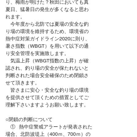
り、梅雨が明けた？秋田においても真
夏日、猛暑日の発生が多くなると思わ
れます。
　今年度から北防では夏場の安全な釣
り場の環境を維持するため、環境省の
熱中症対策ガイドライン2020に則り、
暑さ指数（WBGT）を用いて以下の通
り安全管理を実施致します。
　気温上昇（WBGT指数の上昇）が確
認され、釣り場の安全が保たれないと
判断された場合安全確保のため閉鎖さ
せて頂きます。
　皆さまに安心・安全な釣り場の環境
を提供させて頂くための措置としてご
理解下さいますようお願い致します。
○閉鎖の判断について
　①   熱中症警戒アラートが発表された
場合、北防波堤上（400ｍ、700ｍ）の