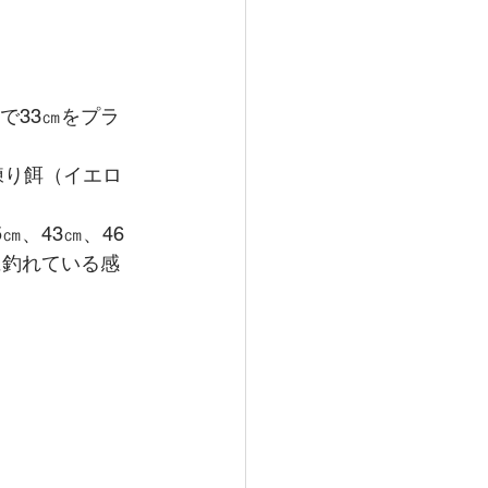
で33㎝をプラ
練り餌（イエロ
、43㎝、46
に釣れている感