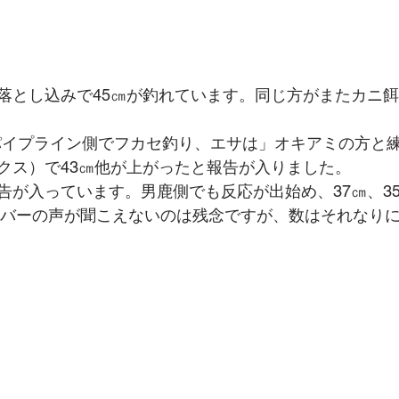
落とし込みで45㎝が釣れています。同じ方がまたカニ餌
ｍのパイプライン側でフカセ釣り、エサは」オキアミの方と
クス）で43㎝他が上がったと報告が入りました。
が入っています。男鹿側でも反応が出始め、37㎝、35㎝
オーバーの声が聞こえないのは残念ですが、数はそれなり