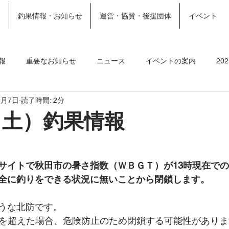
金
釣果情報・お知らせ
運営・協賛・後援団体
イベント
ホーム
施設案内
More
報
重要なお知らせ
ニュース
イベントの案内
20
8月7日
読了時間: 2分
ト
2023釣果情報
2022年釣果情報
2021年釣果情報
（土）釣果情報
サイトで秋田市の暑さ指数（ＷＢＧＴ）が13時現在での3
全に釣りをできる状況に無いことから閉鎖します。
うな北防です。
℃を超えた場合、危険防止のため閉鎖する可能性があり