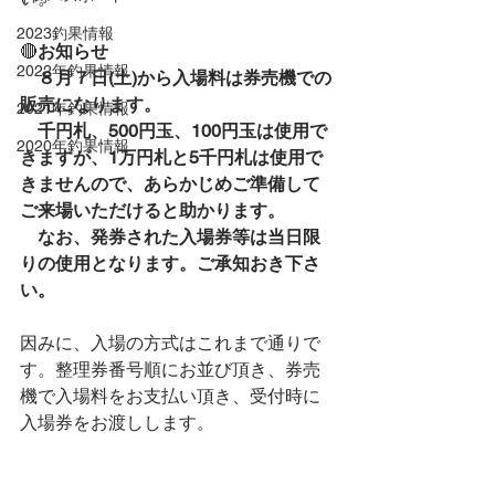
2023釣果情報
🔴
お知らせ
2022年釣果情報
　８月７日(土)から入場料は券売機での
販売になります。
2021年釣果情報
　千円札、500円玉、100円玉は使用で
2020年釣果情報
きますが、1万円札と5千円札は使用で
きませんので、あらかじめご準備して
ご来場いただけると助かります。
　なお、発券された入場券等は当日限
りの使用となります。ご承知おき下さ
い。　
因みに、入場の方式はこれまで通りで
す。整理券番号順にお並び頂き、券売
機で入場料をお支払い頂き、受付時に
入場券をお渡しします。