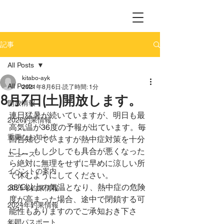
記事
All Posts
kitabo-ayk
All Posts
2021年8月6日
読了時間: 1分
8月7日(土)開放します。
開放情報
連日猛暑が続いていますが、明日も最
2026釣果情報
高気温が36度の予報が出ています。毎
重要なお知らせ
回告知していますが熱中症対策を十分
にし、もし少しでも具合が悪くなった
ニュース
ら絶対に無理をせずに早めに涼しい所
イベントの案内
で休むようにしてください。
35℃以上の気温となり、熱中症の危険
2025年釣果情報
度が高まった場合、途中で閉鎖する可
2024年釣果情報
能性もありますのでご承知おき下さ
年間パスポート
い。