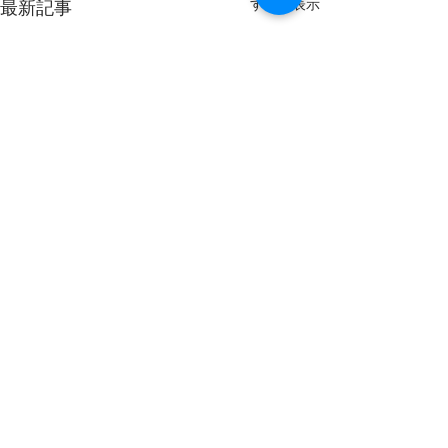
すべて表示
最新記事
8月1日(土)閉鎖します。
7月26日（日）
す
明日は朝から強い風と雨のた
秋田港釣り（北）防波堤
め視界が悪く、皆様の安全を
明日も今日と同じ
確保がでないため閉鎖としま
空で最高気温が2