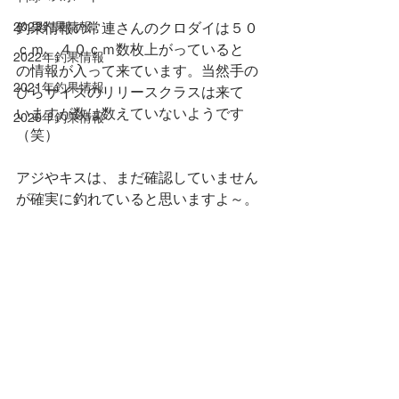
2023釣果情報
釣果情報の常連さんのクロダイは５０
ｃｍ、４０ｃｍ数枚上がっていると
2022年釣果情報
の情報が入って来ています。当然手の
2021年釣果情報
ひらサイズのリリースクラスは来て
いますが数は数えていないようです
2020年釣果情報
（笑）
アジやキスは、まだ確認していません
が確実に釣れていると思いますよ～。