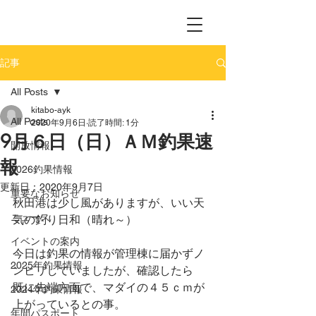
記事
All Posts
kitabo-ayk
All Posts
2020年9月6日
読了時間: 1分
9月６日（日）ＡＭ釣果速
開放情報
報
2026釣果情報
更新日：
2020年9月7日
重要なお知らせ
秋田港は少し風がありますが、いい天
ニュース
気の釣り日和（晴れ～）
イベントの案内
今日は釣果の情報が管理棟に届かずノ
2025年釣果情報
ンビリしていましたが、確認したら
既に先端方面で、マダイの４５ｃｍが
2024年釣果情報
上がっているとの事。
年間パスポート