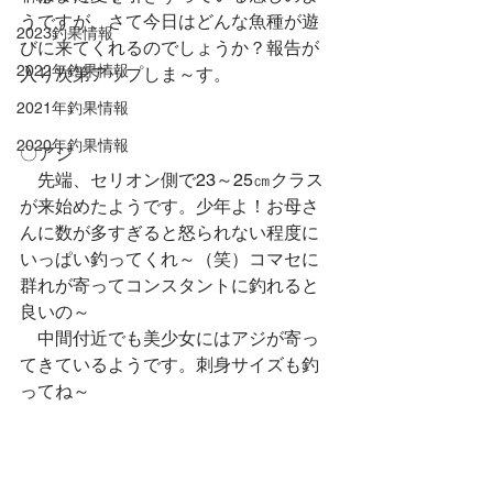
うですが、さて今日はどんな魚種が遊
2023釣果情報
びに来てくれるのでしょうか？報告が
2022年釣果情報
入り次第アップしま～す。
2021年釣果情報
2020年釣果情報
〇アジ
　先端、セリオン側で23～25㎝クラス
が来始めたようです。少年よ！お母さ
んに数が多すぎると怒られない程度に
いっぱい釣ってくれ～（笑）コマセに
群れが寄ってコンスタントに釣れると
良いの～
　中間付近でも美少女にはアジが寄っ
てきているようです。刺身サイズも釣
ってね～