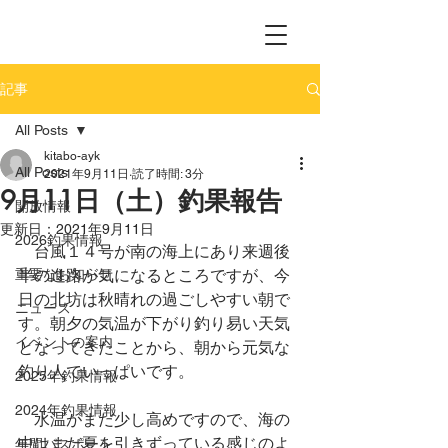
記事
All Posts
kitabo-ayk
All Posts
2021年9月11日
読了時間: 3分
9月11日（土）釣果報告
開放情報
更新日：
2021年9月11日
2026釣果情報
　台風１４号が南の海上にあり来週後
重要なお知らせ
半の進路が気になるところですが、今
日の北坊は秋晴れの過ごしやすい朝で
ニュース
す。朝夕の気温が下がり釣り易い天気
イベントの案内
となってきたことから、朝から元気な
釣り人でいっぱいです。
2025年釣果情報
2024年釣果情報
　水温がまだ少し高めですので、海の
中はまだ夏を引きずっている感じのよ
年間パスポート