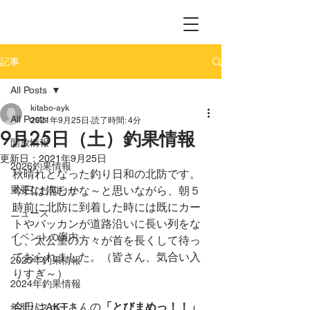
記事
All Posts
kitabo-ayk
All Posts
2021年9月25日
読了時間: 4分
9月25日（土）釣果情報
開放情報
更新日：
2021年9月25日
2026釣果情報
秋晴れとなった釣り日和の北防です。
重要なお知らせ
今日は混むかな～と思いながら、朝５
時前に北防に到着した時には既にカー
ニュース
トやバッカンが道路沿いに長い列をな
イベントの案内
し、太公望の方々が首を長くして待っ
ておられました。（皆さん、気合い入
2025年釣果情報
りすぎ～）
2024年釣果情報
今日はAKTさんの
「とびまめっ！！」
年間パスポート