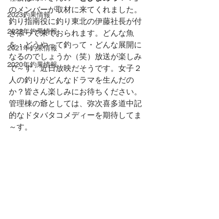
のメンバーが取材に来てくれました。
2023釣果情報
釣り指南役に釣り東北の伊藤社長が付
2022年釣果情報
き添って来ておられます。どんな魚
を・どうやって釣って・どんな展開に
2021年釣果情報
なるのでしょうか（笑）放送が楽しみ
2020年釣果情報
で～す。近日放映だそうです。女子２
人の釣りがどんなドラマを生んだの
か？皆さん楽しみにお待ちください。
管理棟の爺としては、弥次喜多道中記
的なドタバタコメディーを期待してま
～す。