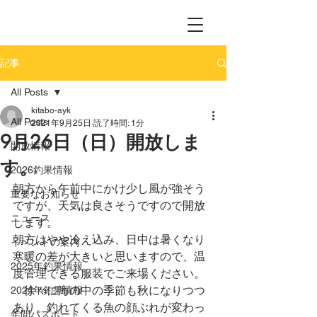
記事
All Posts
kitabo-ayk
All Posts
2021年9月25日
読了時間: 1分
9月26日（日）開放しま
開放情報
す。
2026釣果情報
朝方から午前中にかけ少し風が強そう
重要なお知らせ
ですが、天気は良さそうですので開放
ニュース
します。
朝方はやや冷え込み、日中は暑くなり
イベントの案内
寒暖の差が大きいと思いますので、温
2025年釣果情報
度管理できる服装でご来場ください。
　徐々に海の中の季節も秋になりつつ
2024年釣果情報
あり、釣れてくる魚の顔ぶれが変わっ
年間パスポート