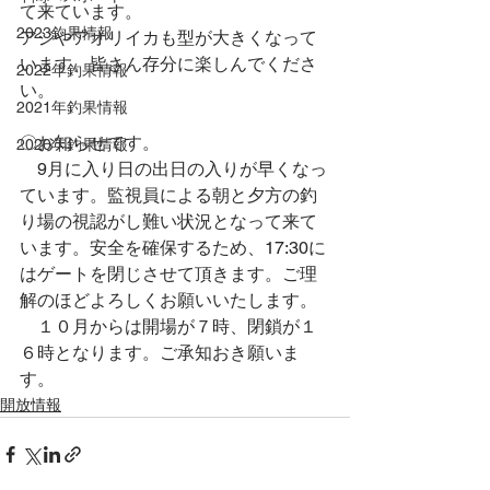
て来ています。
2023釣果情報
アジやアオリイカも型が大きくなって
います。皆さん存分に楽しんでくださ
2022年釣果情報
い。
2021年釣果情報
〇お知らせです。
2020年釣果情報
　9月に入り日の出日の入りが早くなっ
ています。監視員による朝と夕方の釣
り場の視認がし難い状況となって来て
います。安全を確保するため、17:30に
はゲートを閉じさせて頂きます。ご理
解のほどよろしくお願いいたします。
　１０月からは開場が７時、閉鎖が１
６時となります。ご承知おき願いま
す。
開放情報