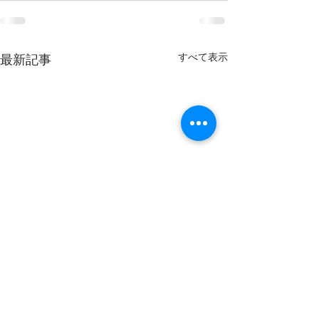
すべて表示
最新記事
8月8日(土)開放します。
8月2日(日)開