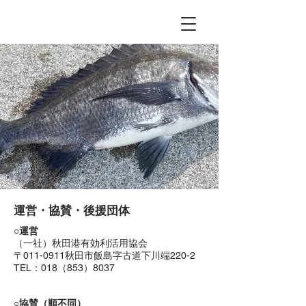
運営・協賛・後援団体
○運営
（一社）秋田港有効利活用協会
〒011-0911秋田市飯島字古道下川端220-2
TEL：018（853）8037
ＴＥＬ ０１８（８
５３）８０３７
○協賛（順不同）