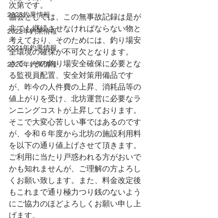
次第です。
2023釣果情報
協会としては、この無事故記録は是が
非でも継続させなければならない物と
2022年釣果情報
考えており、そのためには、釣り場安
2021年釣果情報
全環境の確保が不可欠となります。
さて、その釣り場安全確保に必要とな
2020年釣果情報
る監視員配置、安全対策用備品です
が、昨今の人件費の上昇、消耗品等の
値上がりを受け、北坊運営に必要なラ
ンニングコストが上昇しております。
そこで大変心苦しい事ではあるのです
が、令和６年度から北坊の施設利用料
を以下の通り値上げさせて頂きます。
ご利用に当たり戸惑われる方がおいで
かも知れませんが、ご理解の方よろし
くお願い致します。また、料金改定後
もこれまで通り極力つり銭のないよう
にご協力のほどよろしくお願い申し上
げます。