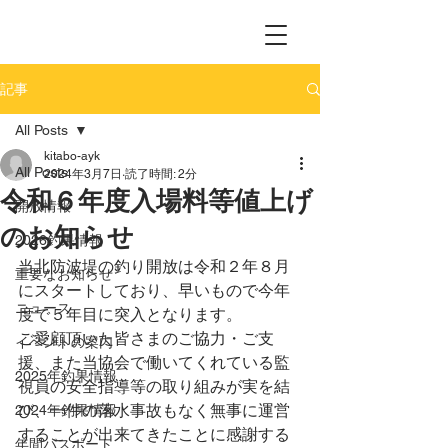
記事
All Posts
kitabo-ayk
All Posts
2024年3月7日
読了時間: 2分
令和６年度入場料等値上げ
開放情報
のお知らせ
2026釣果情報
当北防波堤の釣り開放は令和２年８月
重要なお知らせ
にスタートしており、早いもので今年
ニュース
度で５年目に突入となります。
ご愛顧頂いた皆さまのご協力・ご支
イベントの案内
援、また当協会で働いてくれている監
2025年釣果情報
視員の安全指導等の取り組みが実を結
び、一件の落水事故もなく無事に運営
2024年釣果情報
することが出来てきたことに感謝する
年間パスポート