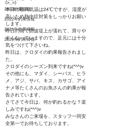
(>_<)
2023釣果情報
本日の最高気温は24℃ですが、湿度が
高いため熱中症対策をしっかりお願い
2022年釣果情報
します。
2021年釣果情報
昨日の雨で防波堤上が濡れて、滑りや
すくなっていますので、足元には十分
2020年釣果情報
気をつけて下さいね。
昨日は、クロダイの釣果報告されまし
た。
クロダイのシーズン到来ですね(*^^)v
その他にも、マダイ、シーバス、ヒラ
メ、アジ、サバ、キス、カサゴ、アイ
ナメ等たくさんのお魚さんの釣果が報
告されています。
さてさて今日は、何が釣れるかな？楽
しみですね(*^^)v
みなさんのご来場を、スタッフ一同安
全第一でお待ちしております。