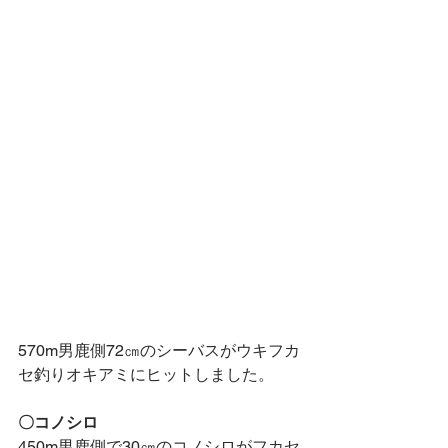
570m男鹿側72㎝のシーバスがウキフカ
セ釣りオキアミにヒットしました。
〇コノシロ
450m男鹿側で30㎝のコノシロがフカセ