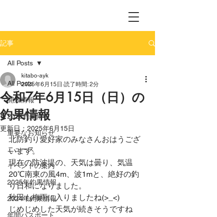
記事
All Posts
kitabo-ayk
All Posts
2025年6月15日
読了時間: 2分
令和7年6月15日（日）の
開放情報
釣果情報
2026釣果情報
更新日：
2025年6月15日
重要なお知らせ
北防釣り愛好家のみなさんおはうござ
ニュース
います。
現在の防波堤の、天気は曇り、気温
イベントの案内
20℃南東の風4m、波1mと、絶好の釣
2025年釣果情報
り日和になりました。
秋田も梅雨に入りましたね(>_<)
2024年釣果情報
じめじめした天気が続きそうですね
年間パスポート