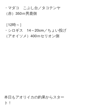
・マダコ　こぶし台／タコテンヤ
（赤）350ｍ男鹿側
［12時～］
・シロギス　14～20cm／ちょい投げ
（アオイソメ）400ｍセリオン側
本日もアオリイカの釣果からスター
ト！