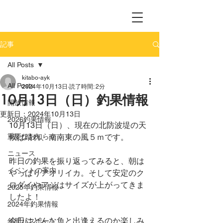
記事
All Posts
kitabo-ayk
All Posts
2024年10月13日
読了時間: 2分
10月13日（日）釣果情報
開放情報
更新日：
2024年10月13日
2026釣果情報
10月13日（日）、現在の北防波堤の天
重要なお知らせ
候は晴れ、南南東の風５ｍです。
ニュース
昨日の釣果を振り返ってみると、朝は
イベントの案内
やっぱりアオリイカ。そして安定のク
ロダイやアジはサイズが上がってきま
2025年釣果情報
したよ！
2024年釣果情報
今日はどんな魚と出逢えるのか楽しみ
年間パスポート