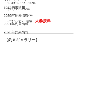
・シロギス／15～18cm
2023釣果情報
・サバ／20～25cm
・カサゴ／20～25cm
2022年釣果情報
大群接岸
・イワシ／20cm前後←
2021年釣果情報
2020年釣果情報
【釣果ギャラリー】