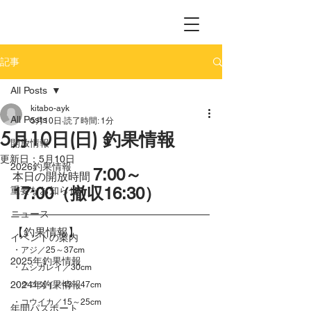
記事
All Posts
kitabo-ayk
All Posts
5月10日
読了時間: 1分
5月10日(日) 釣果情報
開放情報
更新日：
5月10日
2026釣果情報
7:00～
本日の開放時間 
17:00（撤収16:30）
重要なお知らせ
ニュース
【釣果情報】
イベントの案内
・アジ／25～37cm
2025年釣果情報
・ムシガレイ／30cm
2024年釣果情報
・クロダイ／43～47cm
・コウイカ／15～25cm
年間パスポート