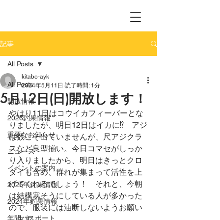
記事
All Posts
kitabo-ayk
All Posts
2024年5月11日
読了時間: 1分
5月12日(日)開放します！
開放情報
やはり11日はコウイカフィーバーとな
2026釣果情報
りましたが、明日12日はイカに⁉　アジ
重要なお知らせ
は数こそ出ていませんが、尺アジクラ
スなど良型揃い。今日コマセがしっか
ニュース
り入りましたから、明日はきっとクロ
イベントの案内
ダイも含め、群れが集まって活性を上
げてくれるでしょう！　それと、今朝
2025年釣果情報
は結構寒そうにしている人が多かった
2024年釣果情報
ので、服装には油断しないようお願い
年間パスポート
します。