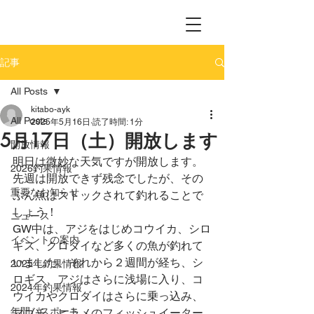
記事
All Posts
kitabo-ayk
All Posts
2025年5月16日
読了時間: 1分
5月17日（土）開放します
開放情報
明日は微妙な天気ですが開放します。
2026釣果情報
先週は開放できず残念でしたが、その
重要なお知らせ
ぶん魚はストックされて釣れることで
しょう！
ニュース
GW中は、アジをはじめコウイカ、シロ
イベントの案内
ギス、クロダイなど多くの魚が釣れて
いました。それから２週間が経ち、シ
2025年釣果情報
ロギス、アジはさらに浅場に入り、コ
2024年釣果情報
ウイカやクロダイはさらに乗っ込み、
年間パスポート
マゴチ、ヒラメのフィッシュイーター