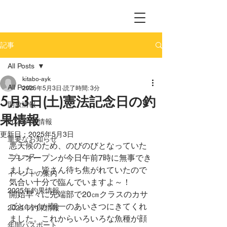
記事
All Posts
kitabo-ayk
All Posts
2025年5月3日
読了時間: 3分
5月3日(土)憲法記念日の釣
開放情報
果情報
2026釣果情報
更新日：
2025年5月3日
重要なお知らせ
悪天候のため、のびのびとなっていた
ニュース
プレオープンが今日午前7時に無事でき
ました。皆さん待ち焦がれていたので
イベントの案内
気合い十分で臨んでいますよ～！
2025年釣果情報
開始早々に先端部で20㎝クラスのカサ
ゴとソイが朝一のあいさつにきてくれ
2024年釣果情報
ました。これからいろいろな魚種が顔
年間パスポート