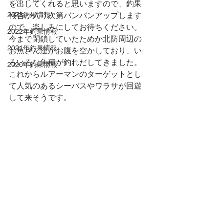
を出してくれると思いますので、釣果
2023釣果情報
報告が入り次第バンバンアップします
ので、楽しみにしてお待ちください。
2022年釣果情報
今まで閉鎖していたためか北防周辺の
2021年釣果情報
お魚さん達がお腹を空かしており、い
ろいろな魚種が釣れだしてきました。
2020年釣果情報
これからルアーマンのターゲットとし
て人気のあるシーバスやワラサが回遊
して来そうです。