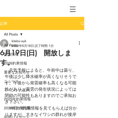
記事
All Posts
kitabo-ayk
All Posts
2022年6月18日
読了時間: 1分
6月19日(日) 開放しま
開放情報
す。
2026釣果情報
　天気予報によると、午前中は曇り、
重要なお知らせ
午後は少し降水確率が高くなりそうで
ニュース
す。午後から発雷確率も高くなる可能
性があり、雷雲の発生状況によっては
イベントの案内
閉鎖の可能性もありますのでご承知お
2025年釣果情報
き下さい。
　18日の釣果情報を見てもらえば分か
2024年釣果情報
りますが、大きなイワシの群れが接岸
年間パスポート