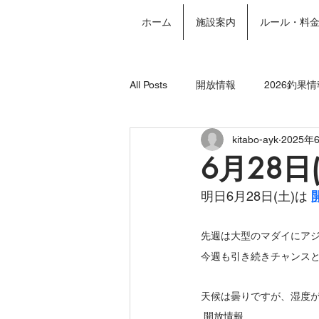
ホーム
施設案内
ルール・料
All Posts
開放情報
2026釣果情
kitabo-ayk
2025年
2024年釣果情報
年間パスポー
6月28日
明日6月28日(土)は 
先週は大型のマダイにア
今週も引き続きチャンス
天候は曇りですが、湿度
開放情報