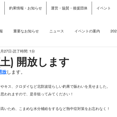
金
釣果情報・お知らせ
運営・協賛・後援団体
イベント
ホーム
施設案内
More
報
重要なお知らせ
ニュース
イベントの案内
20
6月27日
読了時間: 1分
ト
2023釣果情報
2022年釣果情報
2021年釣果情報
(土) 開放します
開放
します。
ジやキス、クロダイなど北防波堤らしい釣果で賑わいを見せました。
と思われますので、是非狙ってみてください！
が高いため、こまめな水分補給をするなど熱中症対策をお忘れなく！