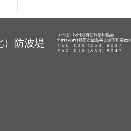
8月8日(土)開放します。
8月
明日は天気も良く、最高気温は
明日
（一社）秋田港有効利活用協会
北）防波堤
〒011-0911秋田市飯島字古道下川端220
32度と気温が高くなる予報とな
曇り
ＴＥＬ ０１８（８５３）８０３７
っております。こまめに水分補給
の釣
ＦＡＸ ０１８（８５３）８０４７
をして熱中症予防対策しながら釣
【先
りを楽しんでください。 【先週
ス 
の釣果】 ・クロダイ ・キス ・マ
タコ
ダイ ・アジ ・シーバス ・サバ 先
な業
週は様々な業種が顔を見せてくれ
さて
ました。大型のマダイも回遊して
ご家
いるようなので、置き竿をして竿
非北
を持っていかれないよう注意して
ね。
下さい。 さて、明日は何を狙い
近、
ましょう？ ご家族、ご友人をお
が入
誘