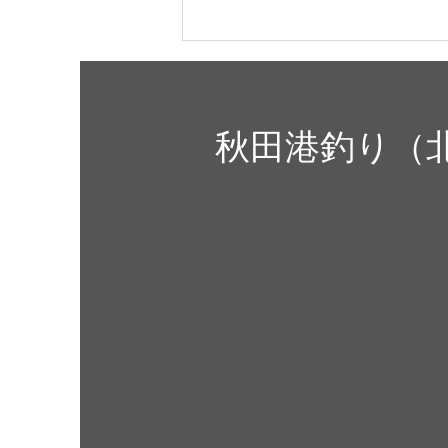
８月9日（日）閉鎖します。
明日は発雷確率の高い雲が秋田上
秋田港釣り（
空に入って来る予報となってお
り、安全第一を考え閉鎖となりま
す。釣りを楽しみにしている方に
は大変申し訳ございませんがご理
解のほどよろしくお願いいたしま
す。