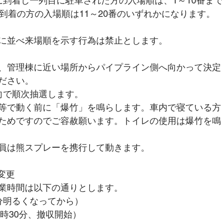
に到着し一列目に駐車された方の入場順は、1～10番ま
に到着の方の入場順は11～20番のいずれかになります。
に並べ来場順を示す行為は禁止とします。
、管理棟に近い場所からパイプライン側へ向かって決定
ださい。
向で順次抽選します。
等で動く前に「爆竹」を鳴らします。車内で寝ている方
ためですのでご容赦願います。トイレの使用は爆竹を鳴
員は熊スプレーを携行して動きます。
変更
業時間は以下の通りとします。
分明るくなってから）
6時30分、撤収開始）