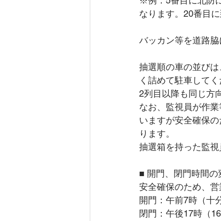
※例：5番目に北防
なります。20番目
バッカン等を道路脇
抽選順の車の並びは
く詰めて駐車してく
2列目以降も同じ方
なお、監視員が作業
いますが安全確保の
ります。
抽選箱を持った監視
■ 開門、閉門時間の
安全確保のため、営
開門：午前7時（十
閉門：午後17時（1