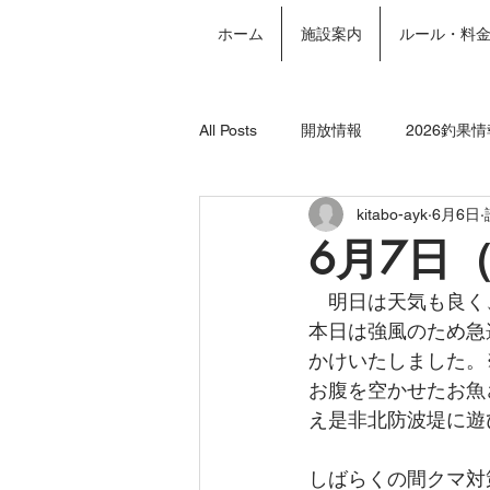
ホーム
施設案内
ルール・料
All Posts
開放情報
2026釣果情
kitabo-ayk
6月6日
2024年釣果情報
年間パスポー
6月7日
　明日は天気も良く
本日は強風のため急
かけいたしました。
お腹を空かせたお魚
え是非北防波堤に遊
しばらくの間クマ対策の