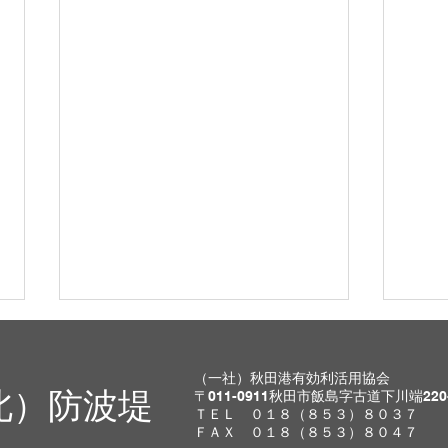
8月2日(日)開放します。
8月
明日開放いたします。天気は終日
明日
（一社）秋田港有効利活用協会
北）防波堤
〒011-0911秋田市飯島字古道下川端220
曇り予報となっており、クロダイ
界が
ＴＥＬ ０１８（８５３）８０３７
の釣果が期待できそうですね。
ない
ＦＡＸ ０１８（８５３）８０４７
【先週の釣果】 ・クロダイ ・キ
して