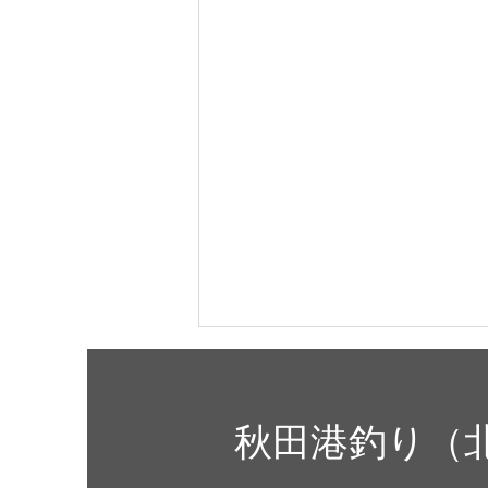
8月8日(土)開放します。
明日は天気も良く、最高気温は
秋田港釣り（
32度と気温が高くなる予報とな
っております。こまめに水分補給
をして熱中症予防対策しながら釣