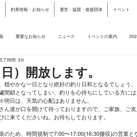
金
釣果情報・お知らせ
運営・協賛・後援団体
イベント
ホーム
施設案内
More
報
重要なお知らせ
ニュース
イベントの案内
20
読了時間: 3分
ト
2023釣果情報
2022年釣果情報
2021年釣果情報
（日）開放します。
、穏やかな一日となり絶好の釣り日和となるでしょう。
遽閉鎖となってしまい、釣りを心待ちにしている方には
※明日は、天気の心配はありません。
さん達が口を開けて待っておりますので、ご家族、ご友
びに来てくださいね。お待ちしております。
ため、時間規制で7:00〜17:00(16:30撤収)の営業