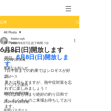
記事
All Posts
kitabo-ayk
All Posts
2025年6月7日
読了時間: 1分
6月8日(日)開放します
開放情報
6月8日(日)開放しま
明日、
2026釣果情報
す
。
重要なお知らせ
7日午前までの釣果ではシロギスが好
調！
ニュース
暑さは和らぎますが、熱中症対策を忘
イベントの案内
れずに楽しみましょう！
2025年釣果情報
明日は風も弱まり絶好の釣り日和で
す。たくさんのご来場お待ちしており
2024年釣果情報
ます。
年間パスポート