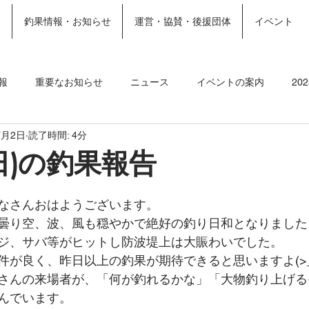
金
釣果情報・お知らせ
運営・協賛・後援団体
イベント
ホーム
施設案内
More
報
重要なお知らせ
ニュース
イベントの案内
20
7月2日
読了時間: 4分
ト
2023釣果情報
2022年釣果情報
2021年釣果情報
日)の釣果報告
なさんおはようございます。
曇り空、波、風も穏やかで絶好の釣り日和となりました
ジ、サバ等がヒットし防波堤上は大賑わいでした。
件が良く、昨日以上の釣果が期待できると思いますよ(>_
さんの来場者が、「何が釣れるかな」「大物釣り上げる
んでいます。