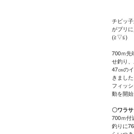
チビッ子
がブリに
(≧▽≦)
700ｍ
せ釣り、
47㎝の
きました
フィッシ
動を開始
〇ワラサ
700ｍ
釣りに7