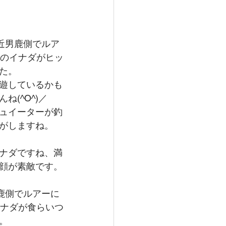
付近男鹿側でルア
㎝のイナダがヒッ
た。
遊しているかも
ね(^O^)／
ュイーターが釣
がしますね。
ナダですね、満
顔が素敵です。
男鹿側でルアーに
イナダが食らいつ
。