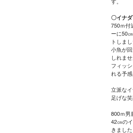
す。
〇イナダ
750ｍ
ーに50
トしまし
小魚が回
しれません
フィッシ
れる予感
立派なイ
足げな笑
800ｍ
42㎝の
きました