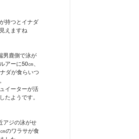
が持つとイナダ
見えますね
先端男鹿側で泳が
ルアーに50㎝、
イナダが食らいつ
。
ュイーターが活
したようです。
付近アジの泳がせ
6㎝のワラサが食