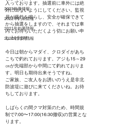
入っております。抽選前に車外には絶
2023釣果情報
対に出ないようにしてください。監視
員が爆竹を鳴らし、安全が確保できて
2022年釣果情報
から抽選をしますので、それまでは車
2021年釣果情報
内でお待ちいただくよう切にお願い申
し上げます。
2020年釣果情報
今日は朝からマダイ、クロダイがあち
こちで釣れております。アジも15～29
㎝が先端部から中間にて釣れておりま
す。明日も期待出来そうですね。
ご家族、ご友人をお誘いのうえ是非北
防波堤に遊びに来てくださいね。お待
ちしております。
しばらくの間クマ対策のため、時間規
制で7:00〜17:00(16:30撤収)の営業とな
ります。