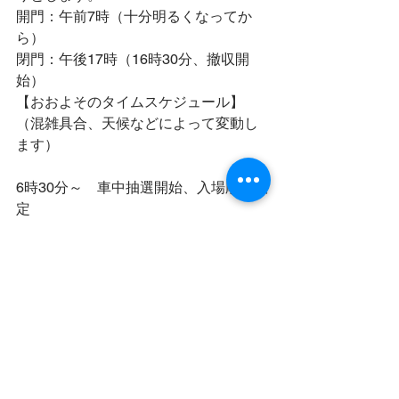
開門：午前7時（十分明るくなってか
ら）
閉門：午後17時（16時30分、撤収開
始）
【おおよそのタイムスケジュール】
（混雑具合、天候などによって変動し
ます）
6時30分～　車中抽選開始、入場順番決
定
※6:30以降の来場者には到着順に整理
券をお渡しします。
6時40分～　抽選終了後、整理券番号順
に管理棟で本受付開始（10名程度でア
ナウンス）
16時30分　撤収