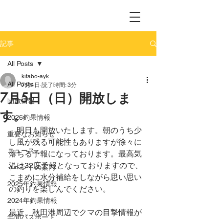
記事
All Posts
kitabo-ayk
All Posts
7月4日
読了時間: 3分
7月5日（日）開放しま
開放情報
す。
2026釣果情報
　明日も開放いたします。朝のうち少
重要なお知らせ
し風が残る可能性もありますが徐々に
ニュース
落ちる予報になっております。最高気
温は32度予報となっておりますので、
イベントの案内
こまめに水分補給をしながら思い思い
2025年釣果情報
の釣りを楽しんでください。
2024年釣果情報
最近、秋田港周辺でクマの目撃情報が
年間パスポート