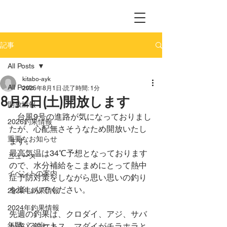
記事
All Posts
kitabo-ayk
All Posts
2025年8月1日
読了時間: 1分
8月2日(土)開放します
開放情報
　台風9号の進路が気になっておりまし
2026釣果情報
たが、心配無さそうなため開放いたし
重要なお知らせ
ます。
最高気温は34℃予想となっております
ニュース
ので、水分補給をこまめにとって熱中
イベントの案内
症予防対策をしながら思い思いの釣り
を楽しんでください。
2025年釣果情報
2024年釣果情報
先週の釣果は、クロダイ、アジ、サバ
年間パスポート
が多く釣れキス、マダイがチラホラと