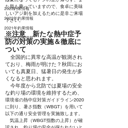
た脂も乗っていますので、食卓に美味
2023釣果情報
しいアジ刺を加えるために是非ご来場
2022年釣果情報
下さい。
2021年釣果情報
※注意　新たな熱中症予
2020年釣果情報
防の対策の実施＆徹底に
ついて
　全国的に異常な高温が観測され
ており、梅雨が明けた？秋田にお
いても真夏日、猛暑日の発生が多
くなると思われます。
　今年度から北防では夏場の安全
な釣り場の環境を維持するため、
環境省の熱中症対策ガイドライン2020
に則り、暑さ指数（WBGT）を用いて
以下の通り安全管理を実施致します。
　気温上昇（WBGT指数の上昇）が確
認され、釣り場の安全が保たれないと