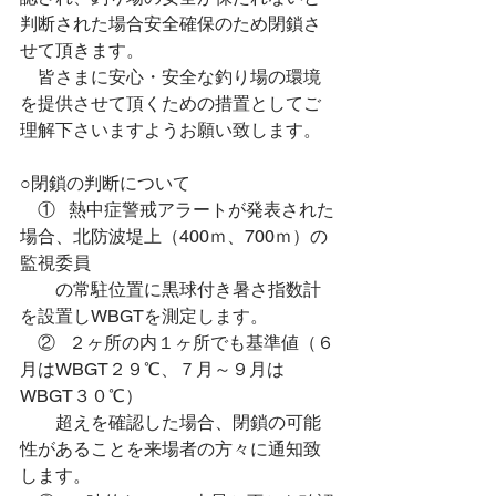
判断された場合安全確保のため閉鎖さ
せて頂きます。
　皆さまに安心・安全な釣り場の環境
を提供させて頂くための措置としてご
理解下さいますようお願い致します。
○閉鎖の判断について
　①   熱中症警戒アラートが発表された
場合、北防波堤上（400ｍ、700ｍ）の
監視委員
　　の常駐位置に黒球付き暑さ指数計
を設置しWBGTを測定します。
　②   ２ヶ所の内１ヶ所でも基準値（６
月はWBGT２９℃、７月～９月は
WBGT３０℃）
　　超えを確認した場合、閉鎖の可能
性があることを来場者の方々に通知致
します。