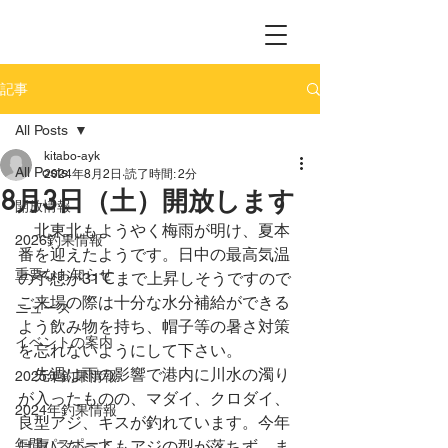
記事
All Posts
kitabo-ayk
All Posts
2024年8月2日
読了時間: 2分
8月3日（土）開放します
開放情報
　北東北もようやく梅雨が明け、夏本
2026釣果情報
番を迎えたようです。日中の最高気温
重要なお知らせ
の予想が31℃まで上昇しそうですので
ご来場の際は十分な水分補給ができる
ニュース
よう飲み物を持ち、帽子等の暑さ対策
イベントの案内
を忘れないようにして下さい。
　先週は雨の影響で港内に川水の濁り
2025年釣果情報
が入ったものの、マダイ、クロダイ、
2024年釣果情報
良型アジ、キスが釣れています。今年
年間パスポート
は夏になってもアジの型が落ちず、ま