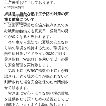
上ご来場お待ちしております。
2023釣果情報
※注意　新たな熱中症予防の対策の実
2022年釣果情報
施＆徹底について
2021年釣果情報
　全国的に異常な高温が観測されてお
り秋田においても真夏日、猛暑日の発
2020年釣果情報
生が多くなると思われます。
　今年度から北防では夏場の安全な釣
り場の環境を維持するため、環境省の
熱中症対策ガイドライン2020に則り、
暑さ指数（WBGT）を用いて以下の通
り安全管理を実施致します。
　気温上昇（WBGT指数の上昇）が確
認され、釣り場の安全が保たれないと
判断された場合安全確保のため閉鎖さ
せて頂きます。
　皆さまに安心・安全な釣り場の環境
を提供させて頂くための措置としてご
理解下さいますようお願い致します。