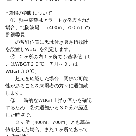
○閉鎖の判断について
　①   熱中症警戒アラートが発表された
場合、北防波堤上（400ｍ、700ｍ）の
監視委員
　　の常駐位置に黒球付き暑さ指数計
を設置しWBGTを測定します。
　②   ２ヶ所の内１ヶ所でも基準値（６
月はWBGT２９℃、７月～９月は
WBGT３０℃）
　　超えを確認した場合、閉鎖の可能
性があることを来場者の方々に通知致
します。
　③   一時的なWBGT上昇か否かを確認
するため、②の通知から３０分が経過
した時点で、
　　２ヶ所（400ｍ、700ｍ）とも基準
値を超えた場合、また１ヶ所であって