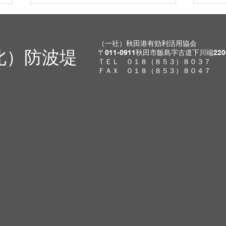
8月2日(日)開放します。
8月
明日開放いたします。天気は終日
明日
（一社）秋田港有効利活用協会
北）防波堤
〒011-0911秋田市飯島字古道下川端220
曇り予報となっており、クロダイ
界が
ＴＥＬ ０１８（８５３）８０３７
の釣果が期待できそうですね。
ない
ＦＡＸ ０１８（８５３）８０４７
【先週の釣果】 ・クロダイ ・キ
して
ス ・マダイ ・アジ ・シーバス ・
いま
タコ ・ワラサ ・サバ 先週は様々
な業種が顔を見せてくれました。
さて、明日は何を狙いましょう？
ご家族、ご友人をお誘いのうえ是
非北防波堤に遊びに来てください
ね。お待ちしております。 最
近、秋田港周辺でクマの目撃情報
が入っております。 抽選前に