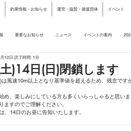
金
釣果情報・お知らせ
運営・協賛・後援団体
イベント
ホーム
施設案内
More
報
重要なお知らせ
ニュース
イベントの案内
20
9月12日
読了時間: 1分
ト
2023釣果情報
2022年釣果情報
2021年釣果情報
(土)14日(日)閉鎖します
日(日)は風速10m以上となり基準値を超えるため、残念で
始め、楽しみにしている方も多くいらっしゃると思いま
りますのでご理解ください。
ては、14日のお昼に告知いたします。