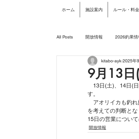
ホーム
施設案内
ルール・料
All Posts
開放情報
2026釣果情
kitabo-ayk
2025年
2024年釣果情報
年間パスポー
9月13日
　13日(土)、14
す。
　アオリイカも釣れ
を考えての判断とな
15日の営業につい
開放情報