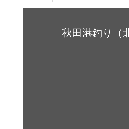
8月8日(土)開放します。
明日は天気も良く、最高気温は
秋田港釣り（
32度と気温が高くなる予報とな
っております。こまめに水分補給
をして熱中症予防対策しながら釣
りを楽しんでください。 【先週
の釣果】 ・クロダイ ・キス ・マ
ダイ ・アジ ・シーバス ・サバ 先
週は様々な業種が顔を見せてくれ
ました。大型のマダイも回遊して
いるようなので、置き竿をして竿
を持っていかれないよう注意して
下さい。 さて、明日は何を狙い
ましょう？ ご家族、ご友人をお
誘