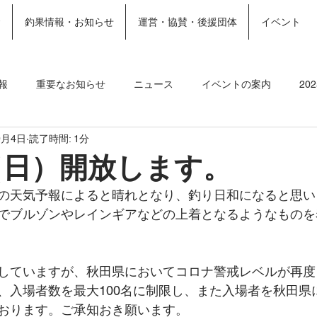
金
釣果情報・お知らせ
運営・協賛・後援団体
イベント
ホーム
施設案内
More
報
重要なお知らせ
ニュース
イベントの案内
20
9月4日
読了時間: 1分
ト
2023釣果情報
2022年釣果情報
2021年釣果情報
（日）開放します。
の天気予報によると晴れとなり、釣り日和になると思い
でブルゾンやレインギアなどの上着となるようなものを
していますが、秋田県においてコロナ警戒レベルが再度
、入場者数を最大100名に制限し、また入場者を秋田県
おります。ご承知おき願います。