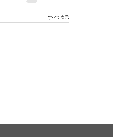
すべて表示
1日(土)閉鎖します。